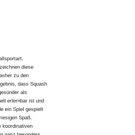
lsportart. 
zeichnen diese 
sher zu den 
gebnis, dass Squash 
esünder als 
l erlernbar ist und 
 ein Spiel gespielt 
iesigen Spaß. 
 koordinativen 
on ganz besonders 