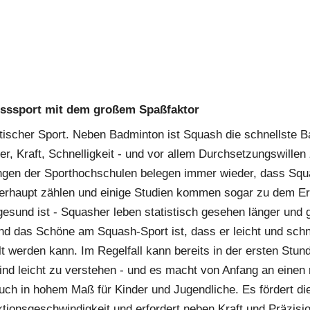
sssport mit dem großem Spaßfaktor
tischer Sport. Neben Badminton ist Squash die schnellste Bal
r, Kraft, Schnelligkeit - und vor allem Durchsetzungswillen 
ngen der Sporthochschulen belegen immer wieder, dass Squa
überhaupt zählen und einige Studien kommen sogar zu dem Er
sund ist - Squasher leben statistisch gesehen länger und g
d das Schöne am Squash-Sport ist, dass er leicht und schnel
lt werden kann. Im Regelfall kann bereits in der ersten Stunde
ind leicht zu verstehen - und es macht von Anfang an einen r
uch in hohem Maß für Kinder und Jugendliche. Es fördert die
ktionsgeschwindigkeit und erfordert neben Kraft und Präzisi