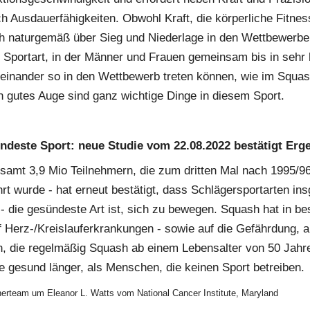
ch Ausdauerfähigkeiten. Obwohl Kraft, die körperliche Fitnes
h naturgemäß über Sieg und Niederlage in den Wettbewerben 
 Sportart, in der Männer und Frauen gemeinsam bis in sehr 
einander so in den Wettbewerb treten können, wie im Squash.
in gutes Auge sind ganz wichtige Dinge in diesem Sport.
ndeste Sport: neue Studie vom 22.08.2022 bestätigt Erg
esamt 3,9 Mio Teilnehmern, die zum dritten Mal nach 1995/96
rt wurde - hat erneut bestätigt, dass Schlägersportarten in
- die gesündeste Art ist, sich zu bewegen. Squash hat in be
f Herz-/Kreislauferkrankungen - sowie auf die Gefährdung, a
 die regelmäßig Squash ab einem Lebensalter von 50 Jahren
e gesund länger, als Menschen, die keinen Sport betreiben.
herteam um Eleanor L. Watts vom National Cancer Institute, Maryland